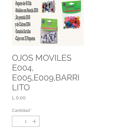
OJOS MOVILES
E004,
E005,E009,BARRI
LITO
Precio
L 0.00
Cantidad
*