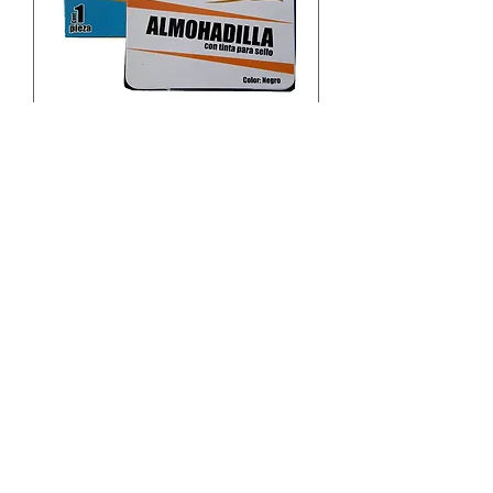
ALMOHADILLA PARA SELLO,TINY-
LINE
Precio
L 0.00