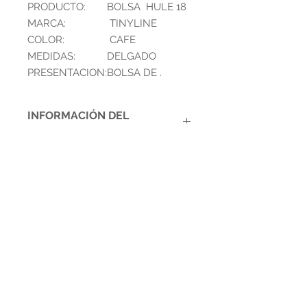
PRODUCTO:
BOLSA HULE 18
MARCA:
TINYLINE
COLOR:
CAFE
MEDIDAS:
DELGADO
PRESENTACION:
BOLSA DE .
INFORMACIÓN DEL
PRODUCTO
PRODUCTO:
BOLSA 100
gr. 280
UNIDADES
Contáctanos
APROXIMADO
MARCA:
SCRIVA
Whatsapp:
9723-57-67
Tel :
2234-44-45
/
2225-28-79
/
2225-26-
COLOR:
CAFE
23
Correo:
disproa@cablecolor.hn
/
MEDIDAS:
DELGADO
disproabodega@hotmail.com