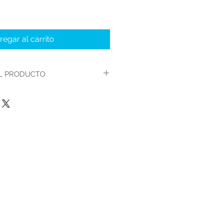
regar al carrito
L PRODUCTO
CARTUCHERA PARA
LAPIZ BARRILITO 1004
PVC
BARRILITO
3 COLORES
MEDIANA
BOLSA