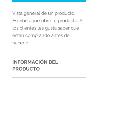
Vista general de un producto.
Escribe aquí sobre tu producto. A
los clientes les gusta saber qué
están comprando antes de
hacerlo.
INFORMACIÓN DEL
PRODUCTO
CARATULAS IRIS PARA
POLÍTICA DE DEVOLUCIÓN Y
ENCUADERNADO
REEMBOLSO
-RESMA DE 100 HOJAS
-VARIOS COLORES
Soy una política de devolución y
-CARTULINA IRIS
reembolso. Una oportunidad ideal
para explicarles a tus clientes qué
hacer en caso de no estar
Contáctanos
satisfechos con su compra. Al
ofrecerles una política de