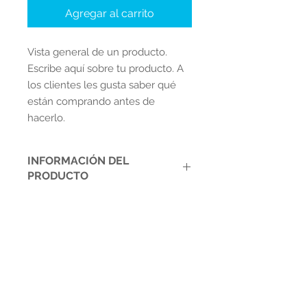
Agregar al carrito
Vista general de un producto.
Escribe aquí sobre tu producto. A
los clientes les gusta saber qué
están comprando antes de
hacerlo.
INFORMACIÓN DEL
PRODUCTO
BOLIGRAFO DE PUNTA FINA TINTA
POLÍTICA DE DEVOLUCIÓN Y
NEGRO ONIX
REEMBOLSO
-Puntero fino de 0,7 mm
-Barril mate delgado
Soy una política de devolución y
-12 plumas por paquete
reembolso. Una oportunidad ideal
para explicarles a tus clientes qué
hacer en caso de no estar
Contáctanos