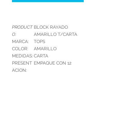
PRODUCT
BLOCK RAYADO
O:
AMARILLO T/CARTA
MARCA:
TOPS
COLOR:
AMARILLO
MEDIDAS:
CARTA
PRESENT
EMPAQUE CON 12
ACION:
INFORMACIÓN DEL
PRODUCTO
PRODUCTO:
BLOCK
RAYADO
AMARILLO
Contáctanos
T/CARTA