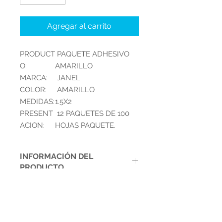
Agregar al carrito
PRODUCT
PAQUETE ADHESIVO
O:
AMARILLO
MARCA:
JANEL
COLOR:
AMARILLO
MEDIDAS:
1.5X2
PRESENT
12 PAQUETES DE 100
ACION:
HOJAS PAQUETE.
INFORMACIÓN DEL
PRODUCTO
BLOCK NOTAS ADHESIVAS. MEMO
POLÍTICA DE DEVOLUCIÓN Y
TIP 1.5X2″100H.T-53 AMARILLO
REEMBOLSO
JANEL