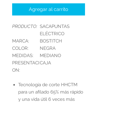
Agregar al carrito
PRODUCTO:
SACAPUNTAS
ELÉCTRICO
MARCA:
BOSTITCH
COLOR:
NEGRA
MEDIDAS:
MEDIANO
PRESENTACI
CAJA
ON:
Tecnología de corte HHCTM
para un afilado 65% más rápido
y una vida útil 6 veces más
larga. El motor QuietSharpTM
de servicio pesado ofrece un
funcionamiento silencioso y sin
atascos con un uso normal.